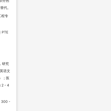
，部分热
来替代。
工程专
PTE
币，研究
、英语文
万）；医
 - 4
00 -