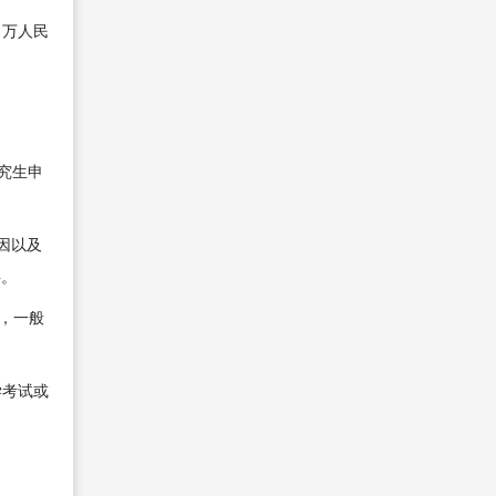
 万人民
究生申
因以及
字。
，一般
学考试或