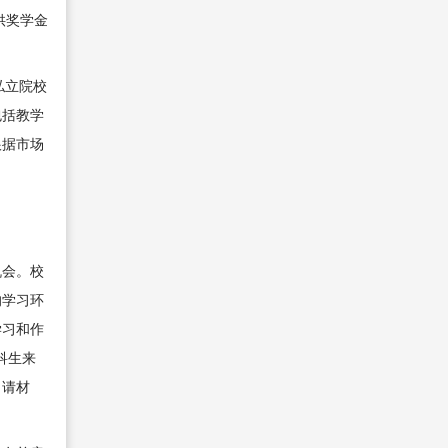
供奖学金
等私立院校
包括教学
根据市场
机会。校
的学习环
学习和作
科生来
申请材