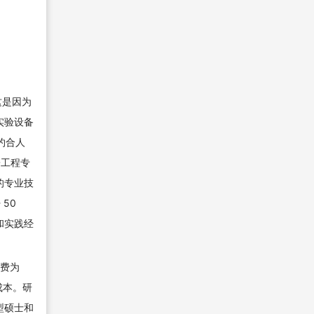
这是因为
实验设备
约合人
子工程专
的专业技
50
和实践经
学费为
成本。研
型硕士和