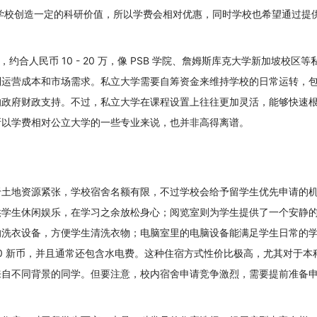
学校创造一定的科研价值，所以学费会相对优惠，同时学校也希望通过提
币，约合人民币 10 - 20 万，像 PSB 学院、詹姆斯库克大学新加坡校区
到运营成本和市场需求。私立大学需要自筹资金来维持学校的日常运转，
的政府财政支持。不过，私立大学在课程设置上往往更加灵活，能够快速
所以学费相对公立大学的一些专业来说，也并非高得离谱。
由于土地资源紧张，学校宿舍名额有限，不过学校会给予留学生优先申请的
可供学生休闲娱乐，在学习之余放松身心；阅览室则为学生提供了一个安静
的洗衣设备，方便学生清洗衣物；电脑室里的电脑设备能满足学生日常的
600 新币，并且通常还包含水电费。这种住宿方式性价比极高，尤其对于本
来自不同背景的同学。但要注意，校内宿舍申请竞争激烈，需要提前准备