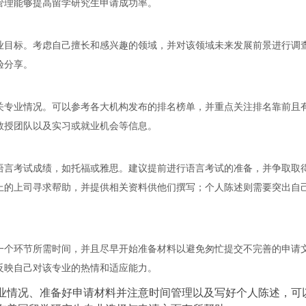
管理能够提高留学研究生申请成功率。
业目标。考虑自己擅长和感兴趣的领域，并对该领域未来发展前景进行调
验分享。
关专业情况。可以参考各大机构发布的排名榜单，并重点关注排名靠前且
教授团队以及实习或就业机会等信息。
语言考试成绩，如托福或雅思。建议提前进行语言考试的准备，并争取取
上的上司寻求帮助，并提供相关资料供他们撰写；个人陈述则需要突出自
一个环节所需时间，并且尽早开始准备材料以避免匆忙提交不完善的申请
反映自己对该专业的热情和适应能力。
业情况、准备好申请材料并注意时间管理以及写好个人陈述，可