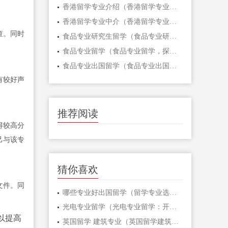
香港留学专业介绍（香港留学专业介绍：选择理想之路）
香港留学专业中介（香港留学专业中介，为你打开留学之门！）
查。同时
食品专业研究生留学（食品专业研究生留学：探索美食世界的新征程！）
食品专业留学（食品专业留学，探索美食世界！）
食品专业出国留学（食品专业出国留学：打开全球化时代的美食之门）
有较好声
推荐阅读
得较高分
己与该专
猜你喜欢
文件。同
哪些专业好出国留学（留学专业选择指南：探索最佳出国留学专业！）
光电专业留学（光电专业留学：开启科技创新之路）
以提高
英国留学 建筑专业（英国留学建筑专业：探索创新设计与城市发展的前沿之路）