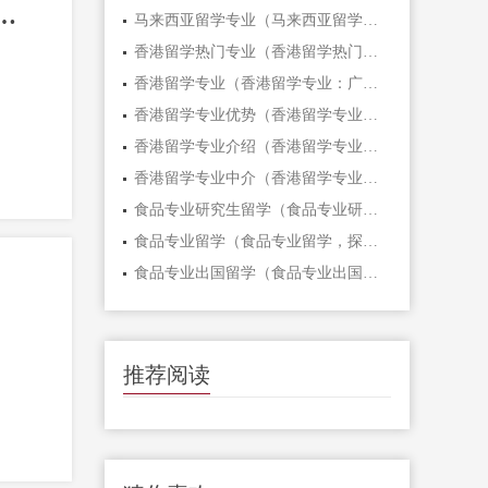
乐教育专业留学：开启音乐之旅，成就艺术梦想！）
马来西亚留学专业（马来西亚留学专业解析）
香港留学热门专业（香港留学热门专业盘点：追求国际化教育的新选择）
香港留学专业（香港留学专业：广东自考招生老师带你揭秘）
香港留学专业优势（香港留学专业优势，开启职场新征程！）
香港留学专业介绍（香港留学专业介绍：选择理想之路）
香港留学专业中介（香港留学专业中介，为你打开留学之门！）
食品专业研究生留学（食品专业研究生留学：探索美食世界的新征程！）
食品专业留学（食品专业留学，探索美食世界！）
食品专业出国留学（食品专业出国留学：打开全球化时代的美食之门）
推荐阅读