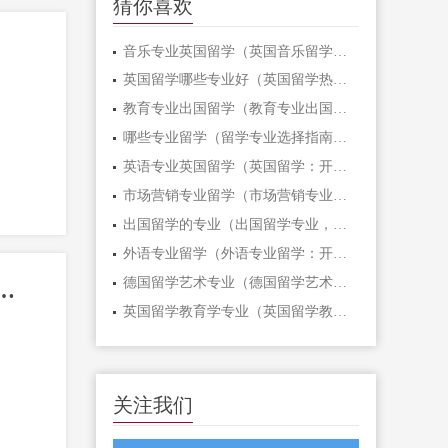
猜你喜欢
音乐专业英国留学（英国音乐留学：开启音乐之旅）
英国留学哪些专业好（英国留学热门专业推荐）
教育专业出国留学（教育专业出国留学：打开全球教育之门！）
哪些专业留学（留学专业选择指南：聚焦热门领域，助你实现梦想！）
英语专业英国留学（英国留学：开启英语专业的国际之旅）
市场营销专业留学（市场营销专业留学：打造全球商业领袖的智慧之路）
出国留学的专业（出国留学专业，开启未来之门！）
外语专业留学（外语专业留学：开启全球视野，拓展国际未来）
德国留学艺术专业（德国留学艺术专业：开启创意之旅）
乐专业研究生留学：打开艺术之门，探索全球音乐文化）
英国留学教育学专业（英国留学教育学专业：开启全球教育之门）
关注我们