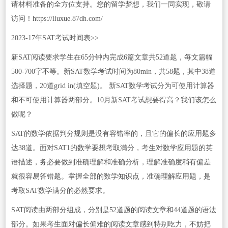
请材料准备的全方位支持。您的留学梦想，我们一同实现，敬请
访问！https://liuxue.87dh.com/
2023-17年SAT考试时间表>>
新SAT阅读要求学生在65分钟内完成6篇文章共52道题，每文篇幅
500-700字不等。新SAT数学考试时间为80min，共58题，其中38道
选择题，20道grid in(填空题)。 新SAT数学考试分为可使用计算器
和不可使用计算器两部分。10月新SAT考试想要得高？我们该怎么
做呢？
SAT的数学依据判分规则是没有容错率的，且它的偏长的应用题多
达38道。面对SAT1的数学要想考取满分，考生对数学应用题的英
语描述，务必要做到准确理解和准确分析，理解准确度稍有偏差
就很容易答错题。掌握全部的数学知识点，准确理解应用题，是
考取SAT数学满分的必然要求。
SAT阅读由两部分组成，分别是52道题的阅读文章和44道题的语法
部分。如果考生面对偏长偏难的阅读文章感到特别吃力，不妨把