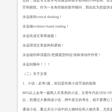
您好，我是专注留学考试规划和留学咨询的小钟老师。在
茫和困扰。作为一名有经验的留学顾问，我在此为您提供全方位的专业
永远保持critical thinking！
永远做evidence-based reading！
永远先读文章再做题！
永远理清文章架构和逻辑！
永远做到审清题目/把握题型特征/按标准动作作答！
永远别脑补！！！
（二）关于文章
1、小说：必考1篇，依旧是经典小说节选的套路
80%以上会考一篇两人关系类的小说，文章年代在1850-
以，想通过大量阅读小说，押中原文的考生，就不要费心
通读小说，重点关注小说中的人物特征和人物关系，尤其是