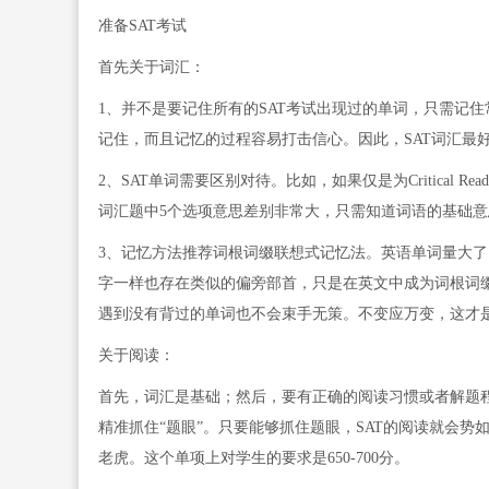
准备SAT考试
首先关于词汇：
1、并不是要记住所有的SAT考试出现过的单词，只需记
记住，而且记忆的过程容易打击信心。因此，SAT词汇最
2、SAT单词需要区别对待。比如，如果仅是为Critical
词汇题中5个选项意思差别非常大，只需知道词语的基础
3、记忆方法推荐词根词缀联想式记忆法。英语单词量大了
字一样也存在类似的偏旁部首，只是在英文中成为词根词
遇到没有背过的单词也不会束手无策。不变应万变，这才
关于阅读：
首先，词汇是基础；然后，要有正确的阅读习惯或者解题
精准抓住“题眼”。只要能够抓住题眼，SAT的阅读就会势
老虎。这个单项上对学生的要求是650-700分。