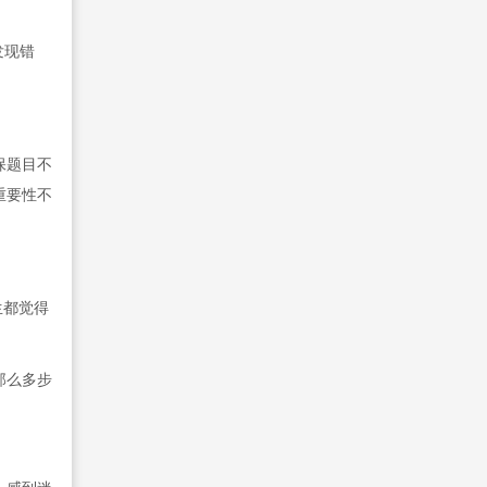
发现错
保题目不
重要性不
生都觉得
那么多步