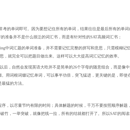
住常考的单词即可。因为要想记住所有的单词，结果往往是最后所有的单词
好的准备并不是什么很泛的词汇书，而是有针对性的SAT高频词汇书；
 Reading中词汇题的单词准备，并不需要记忆完整的拼写和意思，只需模糊记
意思，就完全可以把题目做出来。这样可以大大提高词汇记忆的效率。
以后，自然会发现英语大吃并不是简单的26个字母的随意组合，而是像中
缀。用词根词缀记忆单词，可以事半功倍，突飞猛进，更关键的是，即使
是最猛的方法。
程序，以尽量节约有限的时间；具体解题的时候，千万不要按照顺序解题
如破竹，一举突破，就像把线一拉，所有的结就都打开了。所以SAT的阅读