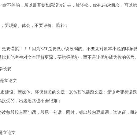
复2-4次不等的，所以最开始如果没读进去，放轻松，你有2-4次机会，可以
征和关系，要观察、体会，不要评价、脑补；
更要谨慎！！！因为SAT是要做小说改编的。不要凭对原本小说的印象
经比其他考生对文本理解更深，要把握优势，而不是让优势成为你的劣势
学长双
上是立论文
城市建设、新媒体、环保相关的文章；20%其他话题文章；无论考哪类话
易接受的，出题思路也不会很难；
必读每段段首两句话，段尾一句话，同时，标出段内逻辑词；读论证，跳
上是立论文