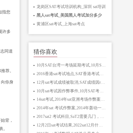
龙岗区SAT考试培训机构_深圳 sat培训
如指您
黑人sat考试_美国黑人考试加分多少
黄浦区sat考试_上海sat考点
发现许多
猜你喜欢
多志同道
10月SAT台湾一考场延期考试,10月SAT考试成绩大面积延迟
和推荐。
2016香港sat考试地点,SAT香港考试地点有哪些
，向你身
12月sat考试成绩被取消,SAT成绩因report最后被取消，下一次的会有影响吗
10月sat考试因作弊事件,10月SAT考试成绩大面积延迟
14sat考试,2014年sat亚洲考场作弊案抓到人了吗
2014年sat 考试作弊案,2014年轰动一时的亚洲考场作弊案是什么
2017sat2 考试科目,SaT2需要几门，数学一和二
开始背，
12月2日sat考试结果,2022sat12月什么时候出成绩
列表。