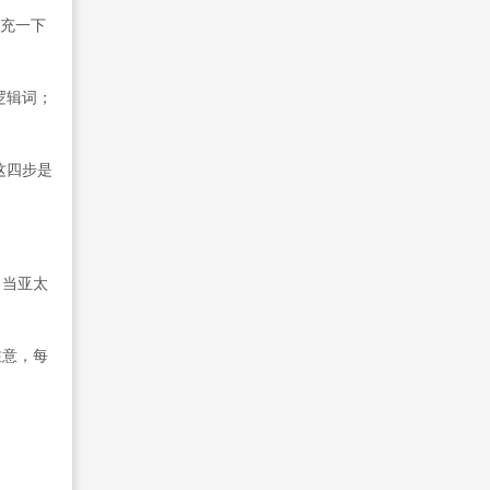
补充一下
逻辑词；
这四步是
，当亚太
注意，每