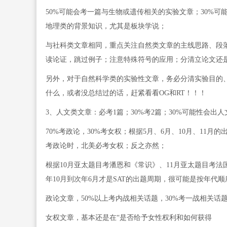
50%可能会考一篇与生物或遗传相关的实验文章；30%可
地理类的背景知识，尤其是板块学说；
与社科类文章相同，重点关注自然类文章的主线思路、段
读论证，跳过例子；注意特殊符号的应用；分清立论文还
另外，对于自然科学类的实验性文章，务必分清实验目的
什么，或者没总结过的话，赶紧看看OG和RT！！！
3、人文类文章：必考1篇；30%考2篇；30%可能性会出人
70%考政论，30%考女权；根据5月、6月、10月、1
考政论时，北美必考女权；反之亦然；
根据10月亚太题目考潘恩和《常识》、11月亚太题目考法
年10月到次年6月才是SAT的出题周期，很可能是按年代
政论文章，50%以上考内战相关话题，30%考一战相关话题
女权文章，基本还是在“是否给予女性权利和如何获得