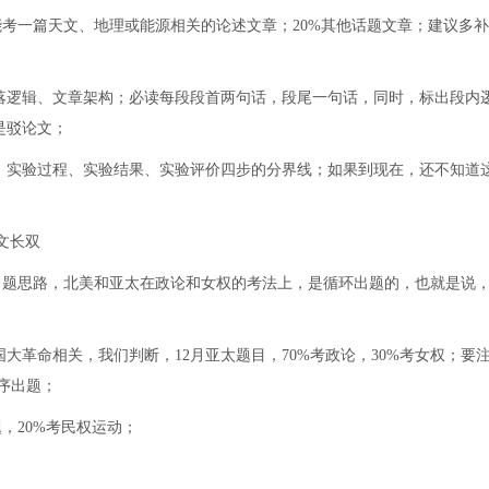
能考一篇天文、地理或能源相关的论述文章；20%其他话题文章；建议多
落逻辑、文章架构；必读每段段首两句话，段尾一句话，同时，标出段内
是驳论文；
、实验过程、实验结果、实验评价四步的分界线；如果到现在，还不知道
文长双
1月的出题思路，北美和亚太在政论和女权的考法上，是循环出题的，也就是说
国大革命相关，我们判断，12月亚太题目，70%考政论，30%考女权；要
顺序出题；
，20%考民权运动；