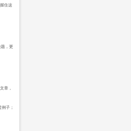
把握住这
做题，更
。
题文章，
过例子；