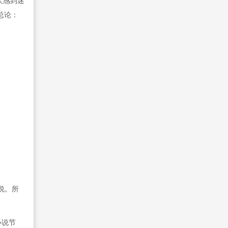
人感到迷
）总论：
说。所
小说节