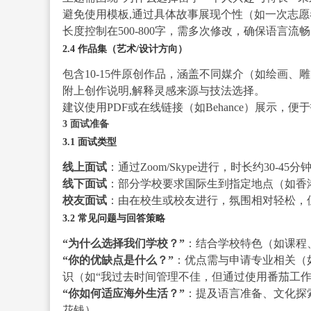
避免使用模板,通过具体故事展现个性（如一次志
长度控制在500-800字，需多次修改，确保语言流
2.4 作品集（艺术/设计方向）
包含10-15件原创作品，涵盖不同媒介（如绘画、
附上创作说明,解释灵感来源与技法选择。
建议使用PDF或在线链接（如Behance）展示，便
3 面试准备
3.1 面试类型
线上面试
：通过Zoom/Skype进行，时长约30-45分
线下面试
：部分学校要求国际生到指定地点（如香
校友面试
：由在校生或校友进行，氛围相对轻松，
3.2 常见问题与回答策略
“为什么选择我们学校？”
：结合学校特色（如课程
“你的优缺点是什么？”
：优点需与申请专业相关（
识（如“我过去时间管理不佳，但通过使用番茄工作
“你如何适应海外生活？”
：提及语言准备、文化探
花钱）。