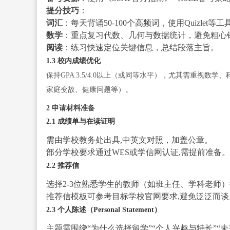
提分技巧
：
词汇
：每天背诵50-100个高频词，使用Quizlet等
数学
：重点复习代数、几何与数据统计，避免粗心
阅读
：练习快速定位关键信息，总结段落主旨。
1.3 校内成绩优化
保持GPA 3.5/4.0以上（或同等水平），尤其需重视
家庭变故、健康问题等）。
2 申请材料准备
2.1 成绩单与在读证明
需由学校教务处出具,中英文对照，加盖公章。
部分学校要求通过WES或学信网认证,需提前准备。
2.2 推荐信
选择2-3位熟悉学生的教师（如班主任、学科老师
推荐信模板可参考目标学校官网要求,避免泛泛而谈
2.3 个人陈述（Personal Statement）
主题需围绕“为什么选择留学”“个人兴趣与特长”“未