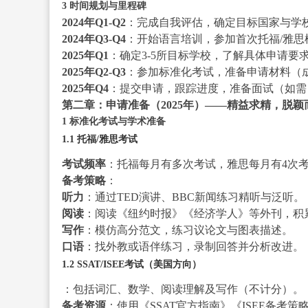
3 时间规划与里程碑
2024年Q1-Q2
：完成自我评估，确定目标国家与学
2024年Q3-Q4
：开始语言培训，参加首次托福/雅思
2025年Q1
：确定3-5所目标学校，了解具体申请要求
2025年Q2-Q3
：参加标准化考试，准备申请材料（
2025年Q4
：提交申请，跟踪进度，准备面试（如需
第二章：申请准备（2025年）——精益求精，脱颖
1 标准化考试与学术准备
1.1 托福/雅思考试
考试频率
：托福每月有多次考试，雅思每月有4次考
备考策略
：
听力
：通过TED演讲、BBC新闻练习精听与泛听。
阅读
：阅读《纽约时报》《经济学人》等外刊，积
写作
：模仿高分范文，练习议论文与图表描述。
口语
：找外教或语伴练习，录制回答并分析改进。
1.2 SSAT/ISEE考试（美国方向）
：包括词汇、数学、阅读理解及写作（不计分）。
备考资源
：使用《SSAT官方指南》《ISEE备考