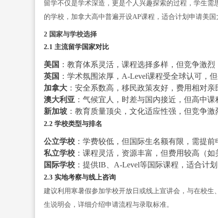
留学不仅是学术深造，更是个人兴趣探索的过程，学生需思
的学校，加拿大高中普遍开设AP课程，适合计划申请美国大
2 国家与学校选择
2.1 主流留学国家对比
美国
：教育体系灵活，课程选择多样，但竞争激烈，
英国
：学术氛围浓厚，A-Level课程受全球认可，
加拿大
：安全系数高，移民政策友好，费用相对亲民（
澳大利亚
：气候宜人，时差与国内接近，但高中课
新加坡
：教育质量顶尖，文化适应性强，但竞争激
2.2 学校类型与排名
公立学校
：学费较低，但国际生名额有限，需提前
私立学校
：课程灵活，资源丰富，但费用较高（如美
国际学校
：提供IB、A-Level等国际课程，适
2.3 实地考察与线上咨询
建议利用寒暑假参加学校开放日或线上宣讲会，与在校生
生说明会，详细介绍申请流程与录取标准。