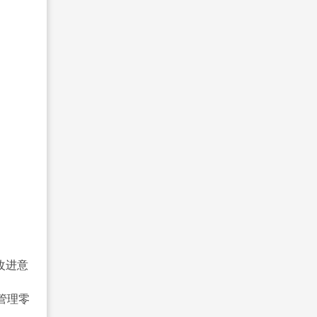
改进意
管理零