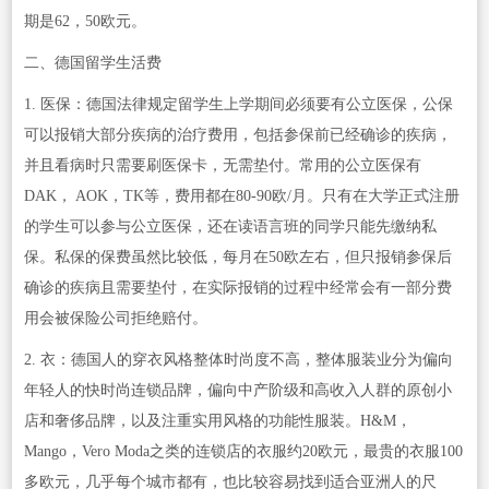
期是62，50欧元。
二、德国留学生活费
1. 医保：德国法律规定留学生上学期间必须要有公立医保，公保
可以报销大部分疾病的治疗费用，包括参保前已经确诊的疾病，
并且看病时只需要刷医保卡，无需垫付。常用的公立医保有
DAK， AOK，TK等，费用都在80-90欧/月。只有在大学正式注册
的学生可以参与公立医保，还在读语言班的同学只能先缴纳私
保。私保的保费虽然比较低，每月在50欧左右，但只报销参保后
确诊的疾病且需要垫付，在实际报销的过程中经常会有一部分费
用会被保险公司拒绝赔付。
2. 衣：德国人的穿衣风格整体时尚度不高，整体服装业分为偏向
年轻人的快时尚连锁品牌，偏向中产阶级和高收入人群的原创小
店和奢侈品牌，以及注重实用风格的功能性服装。H&M，
Mango，Vero Moda之类的连锁店的衣服约20欧元，最贵的衣服100
多欧元，几乎每个城市都有，也比较容易找到适合亚洲人的尺